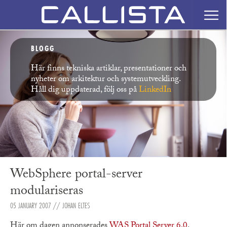
BLOGG
Här finns tekniska artiklar, presentationer och
nyheter om arkitektur och systemutveckling.
Håll dig uppdaterad, följ oss på
LinkedIn
WebSphere portal-server
modulariseras
05 JANUARY 2007
// JOHAN ELTES
Här om dagen annonserades
WAS Portal Server 6.0
.