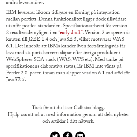
andra leverantörer.
IBM levererar liksom tidigare en lösning på integration
mellan portlets. Denna funktionalitet ligger dock tillsvidare
utanför portlet-standarden. Specifkationsarbetet för version
2 resulterade nyligen i en
“early draft”
. Version 2 av specen är
knuten till J2EE 1.4 och JavaSE 5, vilket motsvarar WAS
6.1. Det innebär att IBMs kunder även fortsättningsvis får
leva med att portalservern släpar efter övriga produkter i
WebSpheres SOA stack (WAS, WPS etc). Med tanke på
specifikationens elaborativa status, lär IBM inte vänta på
Portlet 2.0-pecen innan man släpper version 6.1 md stöd för
JavaSE 5.
Tack för att du läser Callistas blogg.
Hjälp oss att nå ut med information genom att dela nyheter
och artiklar i ditt nätverk.