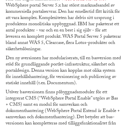
WebSphere portal Server 5.x har störst marknadsandel av
kommersiella portalservrar. Den har emellertid fått kritik för
att vara komplex. Komplexiteten har delvis sitt ursprung i
produktens monolitiska uppbyggnad. IBM har paketerat ett
antal produkter - var och en en best i sig själv - för att
leverera en komplett produkt. WAS Portal Server 5 paketerar
bland annat WAS 5, Clearcase, flera Lotus-produkter och
säkerhetslösningar.
Den ny aversionen har modulariserats, till en basversion med
stöd för grundläggande portlet-infrastruktur, säkerhet och
portaldesign. Denna version kan kopplas mot olika system
för innehållshantering, för versionering och publicering av
statiskt innehåll (t.ex. Documentum).
Utöver basversionen finns påbyggnadsmoduler för ett
integrerat CMS (“WebSphere Portal Enable” utgörs av Bas
+ CMS) samt en modul för samverkan och
dokumenthantering (WebSphere Portal Extend är Enable +
samverkan och dokumenthantering). Det betyder att bas-
versionen kan kompletteras med tilläggsfunktionalitet från