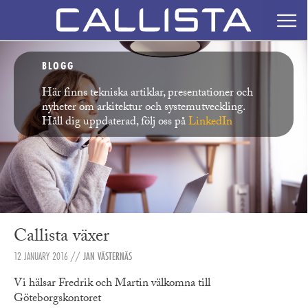
BLOGG
Här finns tekniska artiklar, presentationer och
nyheter om arkitektur och systemutveckling.
Håll dig uppdaterad, följ oss på
LinkedIn
Callista växer
12 JANUARY 2016
//
JAN VÄSTERNÄS
Vi hälsar Fredrik och Martin välkomna till
Göteborgskontoret