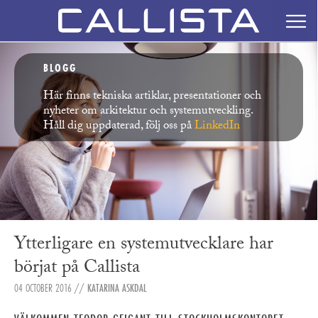
BLOGG
Här finns tekniska artiklar, presentationer och
nyheter om arkitektur och systemutveckling.
Håll dig uppdaterad, följ oss på
LinkedIn
Ytterligare en systemutvecklare har
börjat på Callista
04 OCTOBER 2016
//
KATARINA ASKDAL