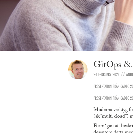
GitOps & P
24 FEBRUARY 2023
//
ANDR
PRESENTATION FRÅN
CADEC 2
PRESENTATION FRÅN
CADEC 2
Moderna verktyg för
(sk “multi cloud”)
Förmågan att beskri
dessutom detta med 