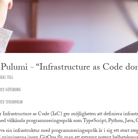
ulumi - “Infrastructure as Code don
EAS TELL
023 GÖTEBORG
023 STOCKHOLM
 Infrastructure as Code (IaC) ger möjligheten att definiera infrast
 med välkända programmeringsspråk som TypeScript, Python, Java
va sin infrastruktur med programmeringsspråk är i sig ett stort s
principerna inom GitOps får man ett extremt potent helhetskoncept