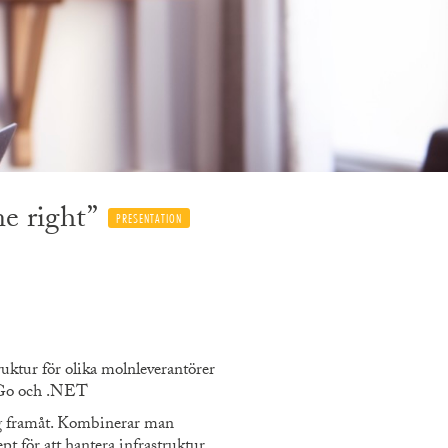
e right”
PRESENTATION
ruktur för olika molnleverantörer
, Go och .NET
teg framåt. Kombinerar man
 för att hantera infrastruktur