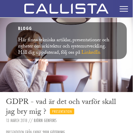
BLOGG
Här finns tekniska artiklar, presentationer och
nyheter om arkitektur och systemutveckling.
Håll dig uppdaterad, följ oss på
LinkedIn
GDPR - vad är det och varför skall
jag bry mig ?
PRESENTATION
13 MARCH 2018
//
BJÖRN GENFORS
PRESENTATION FRÅN
CADEC 2018 GÖTEBORG