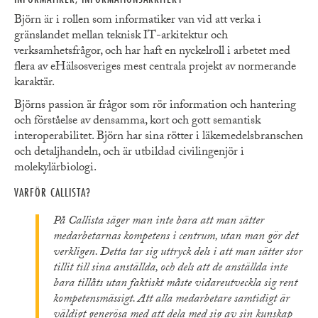
Björn är i rollen som informatiker van vid att verka i
gränslandet mellan teknisk IT-arkitektur och
verksamhetsfrågor, och har haft en nyckelroll i arbetet med
flera av eHälsosveriges mest centrala projekt av normerande
karaktär.
Björns passion är frågor som rör information och hantering
och förståelse av densamma, kort och gott semantisk
interoperabilitet. Björn har sina rötter i läkemedelsbranschen
och detaljhandeln, och är utbildad civilingenjör i
molekylärbiologi.
VARFÖR CALLISTA?
På Callista säger man inte bara att man sätter
medarbetarnas kompetens i centrum, utan man gör det
verkligen. Detta tar sig uttryck dels i att man sätter stor
tillit till sina anställda, och dels att de anställda inte
bara tillåts utan faktiskt måste vidareutveckla sig rent
kompetensmässigt. Att alla medarbetare samtidigt är
väldigt generösa med att dela med sig av sin kunskap