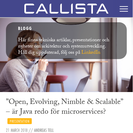
BLOGG
Här finns tekniska artiklar, presentationer och
nyheter om arkitektur och systemutveckling.
Håll dig uppdaterad, följ oss på
LinkedIn
”Open, Evolving, Nimble & Scalable”
– är Java redo för microservices?
PRESENTATION
21 MARCH 2018
//
ANDREAS TELL