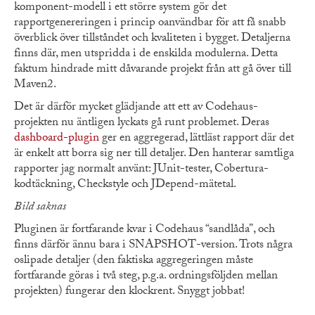
komponent-modell i ett större system gör det
rapportgenereringen i princip oanvändbar för att få snabb
överblick över tillståndet och kvaliteten i bygget. Detaljerna
finns där, men utspridda i de enskilda modulerna. Detta
faktum hindrade mitt dåvarande projekt från att gå över till
Maven2.
Det är därför mycket glädjande att ett av Codehaus-
projekten nu äntligen lyckats gå runt problemet. Deras
dashboard-plugin
ger en aggregerad, lättläst rapport där det
är enkelt att borra sig ner till detaljer. Den hanterar samtliga
rapporter jag normalt använt: JUnit-tester, Cobertura-
kodtäckning, Checkstyle och JDepend-mätetal.
Bild saknas
Pluginen är fortfarande kvar i Codehaus “sandlåda”, och
finns därför ännu bara i SNAPSHOT-version. Trots några
oslipade detaljer (den faktiska aggregeringen måste
fortfarande göras i två steg, p.g.a. ordningsföljden mellan
projekten) fungerar den klockrent. Snyggt jobbat!