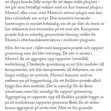
att slippa knacka Jelly-script för att skapa enkla pluginer -
det gör man betydligt enklare med en Ant-baserad plugin i
Maven2, eller t.o.m. med Maven2s antrun-plugin som kan
köra inbäddade ant-script. Den transitiva beroende-
hanteringen är mycket behändig, om de jar-filer du beror av
har deklarerat sina beroenden på ett sunt sätt. Komposita
projekt fick en enhetlig, genomtänkt lösning, istället för
Maven1s efterhandskonstruktion i multisite-pluginen.
Men det var just i fallet med komposita projekt och rapport-
generering som det blev tvärstopp. De sätt vi använt i
Maven1 för att aggregera upp rapporter (testutfall,
testtäckning, Checkstyle-granskning m.m) från moduler till
komponenter, och från komponenter till delsystem, var inte
längre möjliga att använda. Maven2 kommer med en
stelbent syn på byggordning, där ett föräldra-projekt alltid
byggs före dess moduler. Det är naturligt för de flesta
situationer, men blir orimligt för rapport-generering.
Aggregering av rapporter upp till föräldra-projekt bygger ju
på att modulernas rapporter genereras
först
, för att sedan
kunna aggregeras på nivån över. Med en fin-granulär