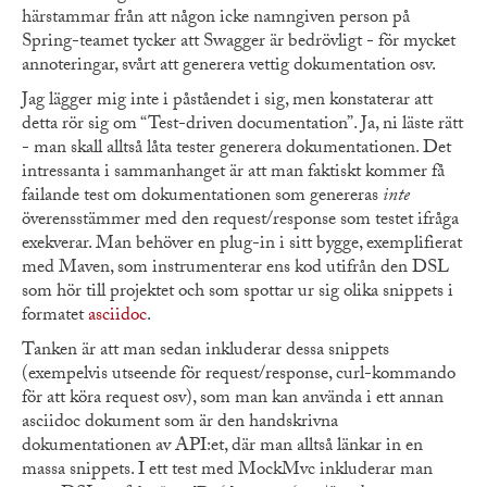
härstammar från att någon icke namngiven person på
Spring-teamet tycker att Swagger är bedrövligt - för mycket
annoteringar, svårt att generera vettig dokumentation osv.
Jag lägger mig inte i påståendet i sig, men konstaterar att
detta rör sig om “Test-driven documentation”. Ja, ni läste rätt
- man skall alltså låta tester generera dokumentationen. Det
intressanta i sammanhanget är att man faktiskt kommer få
failande test om dokumentationen som genereras
inte
överensstämmer med den request/response som testet ifråga
exekverar. Man behöver en plug-in i sitt bygge, exemplifierat
med Maven, som instrumenterar ens kod utifrån den DSL
som hör till projektet och som spottar ur sig olika snippets i
formatet
asciidoc
.
Tanken är att man sedan inkluderar dessa snippets
(exempelvis utseende för request/response, curl-kommando
för att köra request osv), som man kan använda i ett annan
asciidoc dokument som är den handskrivna
dokumentationen av API:et, där man alltså länkar in en
massa snippets. I ett test med MockMvc inkluderar man