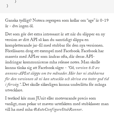
    }

Ganska tydligt? Notera regexpen som kollar om “age” är 0-19
år - dvs ingen öl.
Det som gör det extra intressant är att när du släpper en ny
version av ditt API så kan du samtidigt släppa en
kompletterande jar-fil med stubbar för den nya versionen.
Föreläsaren drog ett exempel med Facebook. Facebook har
massvis med API:er som ändras ofta, där deras API-
ändringar kommuniceras mha release notes. Man skulle
kunna tänka sig att Facebook säger -
“Ok, version 6.0 av
annons-API:et släpps om tre månader. Här har ni stubbarna
för den versionen så ni kan utveckla och skriva era tester god tid
i förväg.”
. Det skulle säkerligen kunna underlätta för många
utvecklare.
I testkod kör man JUnit eller motsvarande precis som
vanligt, man pekar ut maven-artefakten med stubklasser man
vill ha med mha
@AutoConfigureStubRunner
.