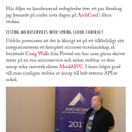
Här följer en kondenserad redogörelse över ett par föredrag
jag lyssnade på under sista dagen på
ArchConf
i förra
veckan.
TESTING MICROSERVICES WITH SPRING CLOUD CONTRACT
Utifrån premissen att det är klurigt att på ett tillförlitligt sätt
integrationstesta ett komplett microserviceslandskap, så
berättade
Craig Walls
från Pivotal om hur man gärna skriver
tester på en viss microservice och sedan stubbar ut dess
anrop mha ramverk såsom
MockMVC
. I ännu högre grad
vill man rimligen stubba ut anrop till helt externa API:er
också.