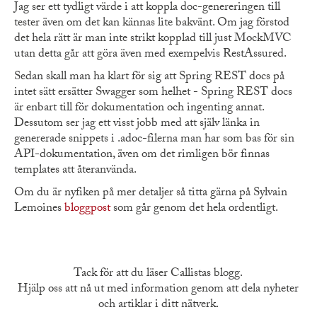
Jag ser ett tydligt värde i att koppla doc-genereringen till
tester även om det kan kännas lite bakvänt. Om jag förstod
det hela rätt är man inte strikt kopplad till just MockMVC
utan detta går att göra även med exempelvis RestAssured.
Sedan skall man ha klart för sig att Spring REST docs på
intet sätt ersätter Swagger som helhet - Spring REST docs
är enbart till för dokumentation och ingenting annat.
Dessutom ser jag ett visst jobb med att själv länka in
genererade snippets i .adoc-filerna man har som bas för sin
API-dokumentation, även om det rimligen bör finnas
templates att återanvända.
Om du är nyfiken på mer detaljer så titta gärna på Sylvain
Lemoines
bloggpost
som går genom det hela ordentligt.
Tack för att du läser Callistas blogg.
Hjälp oss att nå ut med information genom att dela nyheter
och artiklar i ditt nätverk.