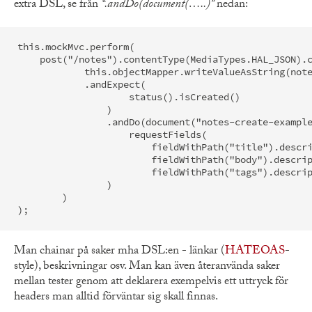
extra DSL, se från
“.andDo(document(…..)”
nedan:
this.mockMvc.perform(

    post("/notes").contentType(MediaTypes.HAL_JSON).c
	    this.objectMapper.writeValueAsString(note)))

	    .andExpect(

		    status().isCreated()

		)

		.andDo(document("notes-create-example",

		    requestFields(

			fieldWithPath("title").description("The title of the note"),

			fieldWithPath("body").description("The body of the note"),

			fieldWithPath("tags").description("An array of tag resource URIs")

		)

	)

Man chainar på saker mha DSL:en - länkar (
HATEOAS
-
style), beskrivningar osv. Man kan även återanvända saker
mellan tester genom att deklarera exempelvis ett uttryck för
headers man alltid förväntar sig skall finnas.