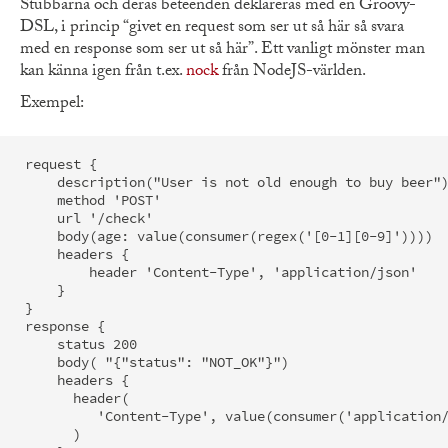
Stubbarna och deras beteenden deklareras med en Groovy-
DSL, i princip “givet en request som ser ut så här så svara
med en response som ser ut så här”. Ett vanligt mönster man
kan känna igen från t.ex.
nock
från NodeJS-världen.
Exempel:
request {

    description("User is not old enough to buy beer")
    method 'POST'

    url '/check'

    body(age: value(consumer(regex('[0-1][0-9]'))))

    headers {

        header 'Content-Type', 'application/json'

    }

}

response {

    status 200

    body( "{"status": "NOT_OK"}")

    headers {

      header(

         'Content-Type', value(consumer('application/
      )
