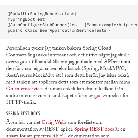
@RunWith(SpringRunner.class)

@SpringBootTest

@AutoConfigureStubRunner(ids = {"com.example:http-ser
Personligen tycker jag tanken bakom Spring Cloud
Contracts är ganska intressant och definitivt något jag skulle
överväga att tillhandahålla om jag jobbade med API:er inom
den förvisso något snäva teknikstack (Spring, MockMVC,
RestAssuredMockMvc etc) som detta berör. Jag leker också
med tanken att applicera detta som ett mönster mellan mina
Go-microservices
där man enkelt kan dra in källkod från
andra microservices i landskapet i form av
gock
-mockar för
HTTP-trafik.
SPRING REST DOCS
Även här var det
Craig Walls
som föreläste om
dokumentation av REST-api:er.
Spring REST docs
är en
ansats för att generera REST-dokumentation som