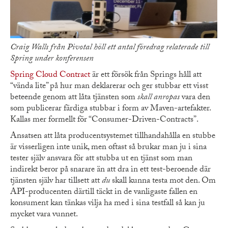
Craig Walls från Pivotal höll ett antal föredrag relaterade till
Spring under konferensen
Spring Cloud Contract
är ett försök från Springs håll att
“vända lite” på hur man deklarerar och ger stubbar ett visst
beteende genom att låta tjänsten som
skall anropas
vara den
som publicerar färdiga stubbar i form av Maven-artefakter.
Kallas mer formellt för “Consumer-Driven-Contracts”.
Ansatsen att låta producentsystemet tillhandahålla en stubbe
är visserligen inte unik, men oftast så brukar man ju i sina
tester själv ansvara för att stubba ut en tjänst som man
indirekt beror på snarare än att dra in ett test-beroende där
tjänsten själv har tillsett att
du
skall kunna testa mot den. Om
API-producenten därtill täckt in de vanligaste fallen en
konsument kan tänkas vilja ha med i sina testfall så kan ju
mycket vara vunnet.