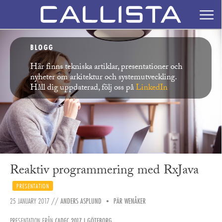
BLOGG
Här finns tekniska artiklar, presentationer och
nyheter om arkitektur och systemutveckling.
Håll dig uppdaterad, följ oss på
LinkedIn
Reaktiv programmering med RxJava
PRESENTATION
25 JANUARY 2017
//
ANDERS ASPLUND
•
PÄR WENÅKER
PRESENTATION FRÅN
CADEC 2017 I GÖTEBORG