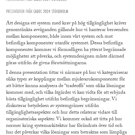
PRESENTATION FRÅN
CADEC 2024 STOCKHOLM
Att designa ett system med krav på hög tillgänglighet kräver
genomtänkta avväganden gällande hur vi hanterar beroenden
mellan komponenter, både inom vårt system och mot
befintliga komponenter utanför systemet. Dessa befintliga
komponenter kommer vi förmodligen ha ytterst begränsade
möjligheter att påverka, och systemdesignen måste därmed
göras utifrån de givna förutsättningarna.
I denna presentation tittar vi närmare på hur vi kategoriserar
olika typer av kopplingar mellan mjukvarukomponenter för
att bättre kunna analysera de “tradeoffs” som olika lösningar
kommer med, och vilka åtgärder vi kan vidta för att erbjuda
bästa tillgänglighet utifrån befintliga begränsningar. Vi
diskuterar betydelsen av systemgränser utifrån
tillgänglighetsaspekter och hur detta relaterar vidare till
organisatoriska aspekter. Vi kommer också att titta på hur
normer kring systemarkitektur har förändrats över tid och
hur det påverkar vilka lösningar som betraktas som lämpliga