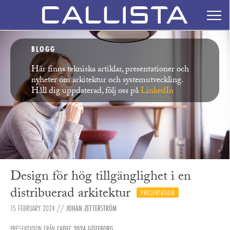
BLOGG
Här finns tekniska artiklar, presentationer och
nyheter om arkitektur och systemutveckling.
Håll dig uppdaterad, följ oss på
LinkedIn
Design för hög tillgänglighet i en
distribuerad arkitektur
PRESENTATION
15 FEBRUARY 2024
//
JOHAN ZETTERSTRÖM
PRESENTATION FRÅN
CADEC 2024 GÖTEBORG