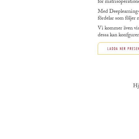
för matrisoperation
Med Deeplearning4j ö
fördelar som följer
Vi kommer även visa
dessa kan konfgurer
LADDA NER PRESE
Hj