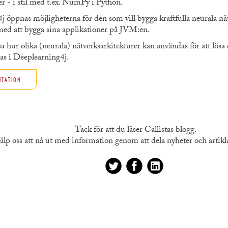
er - i stil med t.ex. NumPy i Python.
ppnas möjligheterna för den som vill bygga kraftfulla neurala nätve
 med att bygga sina applikationer på JVM:en.
 hur olika (neurala) nätverksarkitekturer kan användas för att lösa
as i Deeplearning4j.
NTATION
Tack för att du läser Callistas blogg.
älp oss att nå ut med information genom att dela nyheter och artiklar