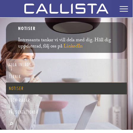
NOTISER
Intressanta tankar vi vill dela med dig. Håll dig
uppdaterad, följ oss på
LinkedIn
ALLA INLÄGG
TEKNIK
NOTISER
TECH RADAR
PRESENTATIONER
🔎