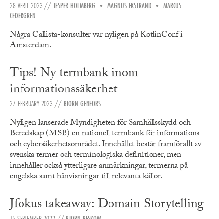
28 APRIL 2023
//
JESPER HOLMBERG
•
MAGNUS EKSTRAND
•
MARCUS
CEDERGREN
Några Callista-konsulter var nyligen på KotlinConf i
Amsterdam.
Tips! Ny termbank inom
informationssäkerhet
27 FEBRUARY 2023
//
BJÖRN GENFORS
Nyligen lanserade Myndigheten för Samhällsskydd och
Beredskap (MSB) en nationell termbank för informations-
och cybersäkerhetsområdet. Innehållet består framförallt av
svenska termer och terminologiska definitioner, men
innehåller också ytterligare anmärkningar, termerna på
engelska samt hänvisningar till relevanta källor.
Jfokus takeaway: Domain Storytelling
15 SEPTEMBER 2022
//
BJÖRN BESKOW