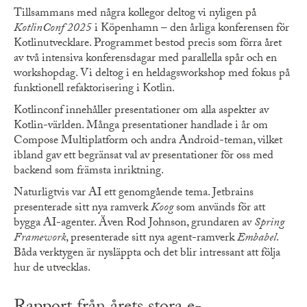
Tillsammans med några kollegor deltog vi nyligen på
KotlinConf 2025
i Köpenhamn – den årliga konferensen för
Kotlinutvecklare. Programmet bestod precis som förra året
av två intensiva konferensdagar med parallella spår och en
workshopdag. Vi deltog i en heldagsworkshop med fokus på
funktionell refaktorisering i Kotlin.
Kotlinconf innehåller presentationer om alla aspekter av
Kotlin-världen. Många presentationer handlade i år om
Compose Multiplatform och andra Android-teman, vilket
ibland gav ett begränsat val av presentationer för oss med
backend som främsta inriktning.
Naturligtvis var AI ett genomgående tema. Jetbrains
presenterade sitt nya ramverk
Koog
som används för att
bygga AI-agenter. Även Rod Johnson, grundaren av
Spring
Framework
, presenterade sitt nya agent-ramverk
Embabel
.
Båda verktygen är nysläppta och det blir intressant att följa
hur de utvecklas.