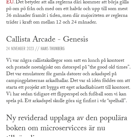
EU
. Det betyder att alla reglerna däri kommer att börja gälla
pö om pö från och med om ett halvår och upp till som mest
36 månader framåt i tiden, men där majoriteten av reglerna
träder i kraft om mellan 12 och 24 månader.
Callista Arcade - Genesis
24 NOVEMBER 2023
//
HANS THUNBERG
Vi var några callistakollegor som satt en lunch på kontoret
och pratade nostalgiskt om datorspel på “the good old times”.
Det var emulatorer för gamla datorer och arkadspel på
campingplatsernas arkadhallar. Det var så idén föddes om att
starta ett projekt att bygga ett eget arkadkabinett till kontoret.
Vi har sedan tidigare ett flipperspel och fußball som vi kan
spela på. Ett arkadspel skulle göra sig finfint i vår “spelhall”.
Ny reviderad upplaga av den populära
boken om microservicces är nu