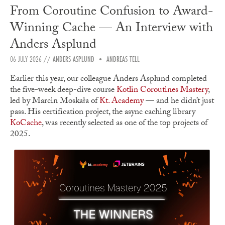
From Coroutine Confusion to Award-
Winning Cache — An Interview with
Anders Asplund
06 JULY 2026
//
ANDERS ASPLUND
•
ANDREAS TELL
Earlier this year, our colleague Anders Asplund completed
the five-week deep-dive course
Kotlin Coroutines Mastery
,
led by Marcin Moskała of
Kt. Academy
— and he didn’t just
pass. His certification project, the async caching library
KoCache
, was recently selected as one of the top projects of
2025.