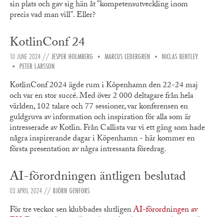
sin plats och gav sig hän åt ”kompetensutveckling inom
precis vad man vill”. Eller?
KotlinConf 24
10 JUNE 2024
//
JESPER HOLMBERG
•
MARCUS CEDERGREN
•
NICLAS BENTLEY
•
PETER LARSSON
KotlinConf 2024 ägde rum i Köpenhamn den 22-24 maj
och var en stor succé. Med över 2 000 deltagare från hela
världen, 102 talare och 77 sessioner, var konferensen en
guldgruva av information och inspiration för alla som är
intresserade av Kotlin. Från Callista var vi ett gäng som hade
några inspirerande dagar i Köpenhamn - här kommer en
första presentation av några intressanta föredrag.
AI-förordningen äntligen beslutad
03 APRIL 2024
//
BJÖRN GENFORS
För tre veckor sen klubbades slutligen
AI-förordningen av