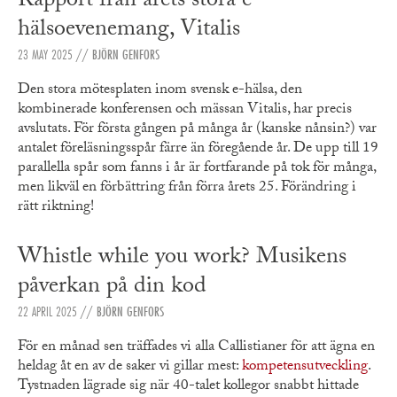
Rapport från årets stora e-
hälsoevenemang, Vitalis
23 MAY 2025
//
BJÖRN GENFORS
Den stora mötesplaten inom svensk e-hälsa, den
kombinerade konferensen och mässan Vitalis, har precis
avslutats. För första gången på många år (kanske nånsin?) var
antalet föreläsningsspår färre än föregående år. De upp till 19
parallella spår som fanns i år är fortfarande på tok för många,
men likväl en förbättring från förra årets 25. Förändring i
rätt riktning!
Whistle while you work? Musikens
påverkan på din kod
22 APRIL 2025
//
BJÖRN GENFORS
För en månad sen träffades vi alla Callistianer för att ägna en
heldag åt en av de saker vi gillar mest:
kompetensutveckling
.
Tystnaden lägrade sig när 40-talet kollegor snabbt hittade