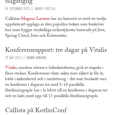
tillgänglig
05 SEPTEMBER 2023
// ANDERS FORSSELL
Callistas
Magnus Larsson
har nu kommit ut med en tredje
uppdaterad upplaga av den populära boken som beskriver
hur man bygger stryktåliga mikrotjänster baserade på Java,
Spring Cloud, Istio och Kubernetes.
Konferensrapport: tre dagar på Vitalis
29 MAY 2023
//
BJÖRN GENFORS
Vitalis
, nordens största e-hälsokonferens, gick av stapeln i
förra veckan. Konferensen växer sakta men säkert år för år,
både i kalendertid och i omfattning - det som brukade vara
en konferens i dagarna tre med 8-10 parallella
föreläsningsspår har i år blivit till en konferens i dagarna tre
och en halv, med upp till 15 parallella föreläsningsspår.
Callista på KotlinConf