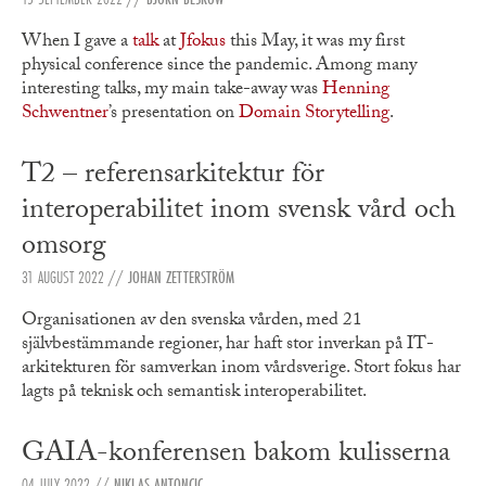
When I gave a
talk
at
Jfokus
this May, it was my first
physical conference since the pandemic. Among many
interesting talks, my main take-away was
Henning
Schwentner
’s presentation on
Domain Storytelling
.
T2 – referensarkitektur för
interoperabilitet inom svensk vård och
omsorg
31 AUGUST 2022
//
JOHAN ZETTERSTRÖM
Organisationen av den svenska vården, med 21
självbestämmande regioner, har haft stor inverkan på IT-
arkitekturen för samverkan inom vårdsverige. Stort fokus har
lagts på teknisk och semantisk interoperabilitet.
GAIA-konferensen bakom kulisserna
04 JULY 2022
//
NIKLAS ANTONCIC